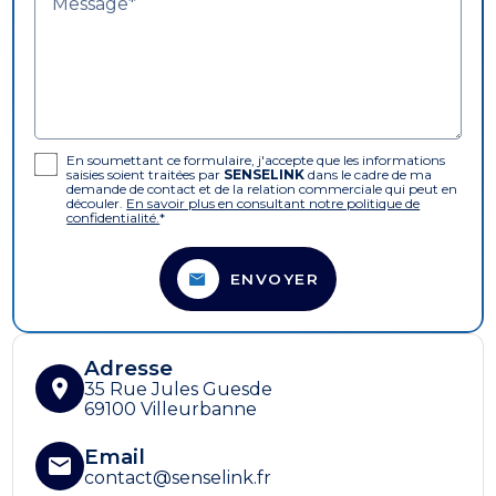
Message*
En soumettant ce formulaire, j'accepte que les informations
saisies soient traitées par
SENSELINK
dans le cadre de ma
demande de contact et de la relation commerciale qui peut en
découler.
En savoir plus en consultant notre politique de
confidentialité.
*
ENVOYER
Adresse
location_on
35 Rue Jules Guesde
69100 Villeurbanne
Email
email
contact@senselink.fr